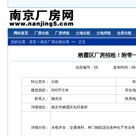
网站首页
厂房出租
厂房求租
土地出租
土地求租
仓库出租
您的位置：
首页
>
南京厂房出租出售
>> 正文
栖霞区厂房招租！附带
信息编号：56
发布时间：06-
转让意向：
出租
价
建筑面积：
600平方米
所在地
联系人：
杨先生
联系电
详细地址：
南京市栖霞区化纤新村
详细介绍：
水电齐全，交通便利，单门独院适合各种生产等业务